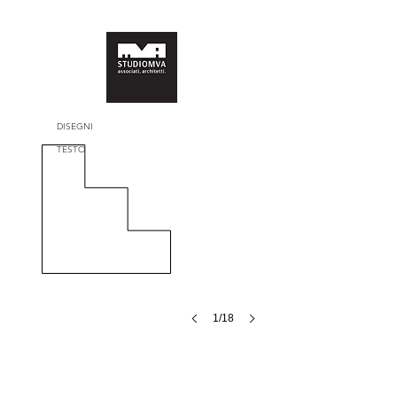
DISEGNI
Massimo
Crivellari
TESTO
©
1/18