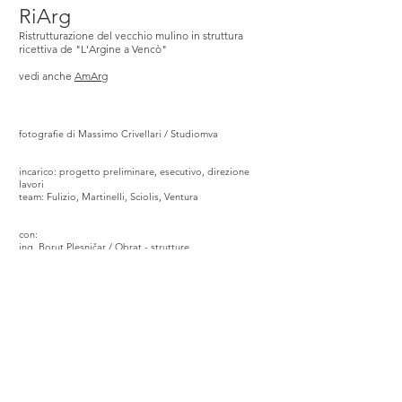
RiArg
Ristrutturazione del vecchio mulino in struttura
ricettiva de "L'Argine a Vencò"
vedi anche
AmArg
fotografie di Massimo Crivellari / Studiomva
incarico: progetto preliminare, esecutivo, direzione
lavori
team: Fulizio, Martinelli, Sciolis, Ventura
con:
ing. Borut
Plesni
ar
/
Obrat
- strutture
č
p.i Andrea Disnan - impianti meccanici
ing. Alessandro Merlo - impianto elettrico
geom. Luca Bolzicco - sicurezza
imprese:
Edildri Costruzioni s.r.l. - general contractor
luogo: Vencò
committente: privato
costo:
1,8
k €/mq
inizio progettazione: 02
/2021
fine lavori: 02
/2024