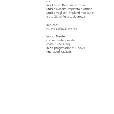
con:
ing. Fausto Benussi, strutture
Studio Deseira, impianto elettrico
Studio Vegliach, impianti meccanici
arch. Giulia Fulizio, sicurezza
imprese:
Nuova Edilevalleverde
luogo: Trieste
committente: privato
costo: 1.650
€
/mq
inizio progettazione: 11
/2021
fine lavori: 05/2025